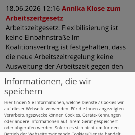
18.06.2026 12:16
Annika Klose zum
Arbeitszeitgesetz
Arbeitszeitgesetz: Flexibilisierung ist
keine Einbahnstraße Im
Koalitionsvertrag ist festgehalten, dass
die neue Arbeitszeitregelung keine
Ausweitung der Arbeitszeit gegen den
Willen der Beschäftigten sein darf, so
Informationen, die wir
Annika Klose. „Wir haben im
speichern
Koalitionsvertrag explizit vereinbart,
Hier finden Sie Informationen, welche Dienste / Cookies wir
dass eine solche Reform auch und
auf dieser Webseite verwenden. Für die Ihnen angezeigten
gerade im Sinne der Vereinbarkeit von
Verarbeitungszwecke können Cookies, Geräte-Kennungen
oder andere Informationen auf Ihrem Gerät gespeichert
Familie und Beruf ausgestaltet werden
oder abgerufen werden. Sofern es sich nicht um für den
muss. Dass es also auch… Annika Klose
Betrieb der Webseite zwingende Cookies/Dienste handelt