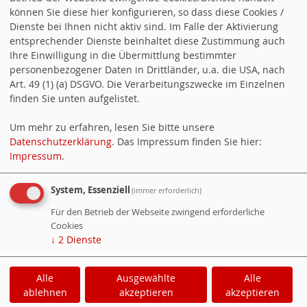
können Sie diese hier konfigurieren, so dass diese Cookies /
zum Arbeitszeitgesetz weiterlesen
Dienste bei Ihnen nicht aktiv sind. Im Falle der Aktivierung
entsprechender Dienste beinhaltet diese Zustimmung auch
Ein Service von
websozis.info
Ihre Einwilligung in die Übermittlung bestimmter
personenbezogener Daten in Drittländer, u.a. die USA, nach
Art. 49 (1) (a) DSGVO. Die Verarbeitungszwecke im Einzelnen
ALTERNATIVE FORMATE
finden Sie unten aufgelistet.
Newsticker (RSS)
Um mehr zu erfahren, lesen Sie bitte unsere
Datenschutzerklärung
. Das Impressum finden Sie hier:
Newsticker (Atom)
Impressum
.
Termine (Atom + Gdata)
System, Essenziell
(immer erforderlich)
Termine (iCalendar)
Für den Betrieb der Webseite zwingend erforderliche
Cookies
Termine (vCalendar)
↓
2
Dienste
Alle
Ausgewählte
Alle
Cookie-Manager
|
Datenschutzerklärung
|
ablehnen
akzeptieren
akzeptieren